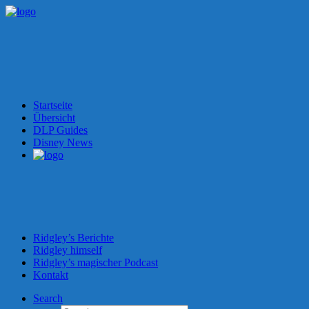
Startseite
Übersicht
DLP Guides
Disney News
Ridgley’s Berichte
Ridgley himself
Ridgley’s magischer Podcast
Kontakt
Search