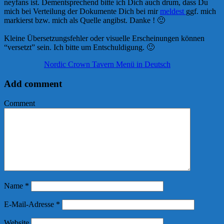
ney­fans ist. Dem­entspre­chend bit­te ich Dich auch drum, dass Du
mich bei Ver­tei­lung der Doku­men­te Dich bei mir
mel­dest
ggf. mich
mar­kierst bzw. mich als Quel­le angibst. Dan­ke ! 🙂
Klei­ne Über­set­zungs­feh­ler oder visu­el­le Erschei­nun­gen kön­nen
“ver­setzt” sein. Ich bit­te um Ent­schul­di­gung. 🙂
Nor­dic Crown Tavern Menü in Deutsch
Add comment
Comment
Name
*
E-Mail-Adresse
*
Website