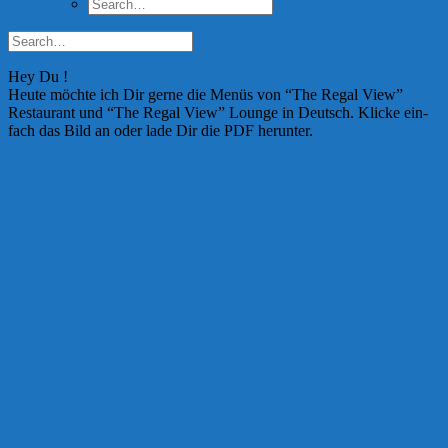
Hey Du !
Heu­te möch­te ich Dir ger­ne die Menüs von “The Regal View”
Restau­rant und “The Regal View” Lounge in Deutsch. Kli­cke ein­
fach das Bild an oder lade Dir die PDF her­un­ter.